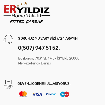
SORUNUZ MU VAR? BIZI 7/24 ARAYIN!
0(507) 947 51 52,
Bozburun, 7031 Sk 17/5- İŞYERİ, 20000
Merkezefendi/Denizli
GÜVENLI ÖDEME KULLANIYORUZ.